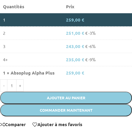
Quantités
Prix
1
259,00
€
2
251,00
€
€ -3%
3
243,00
€
€ -6%
4+
235,00
€
€ -9%
1
×
Absoplug Alpha Plus
259,00
€
AJOUTER AU PANIER
COMMANDER MAINTENANT
Comparer
Ajouter à mes favoris