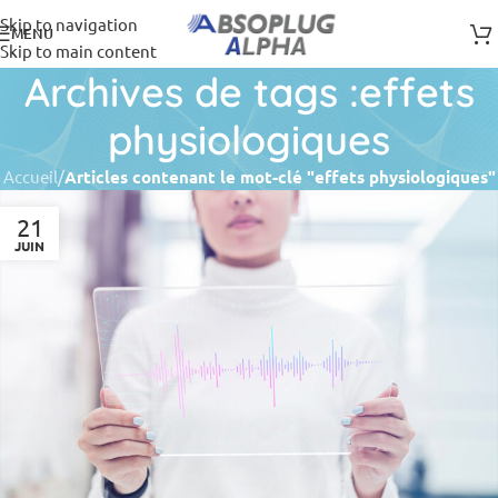
Skip to navigation
MENU
Skip to main content
Archives de tags :effets
physiologiques
Accueil
/
Articles contenant le mot-clé "effets physiologiques"
21
JUIN