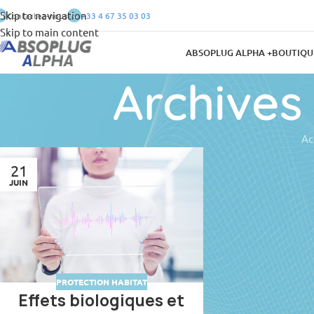
Skip to navigation
Contactez-nous
+33 4 67 35 03 03
Skip to main content
ABSOPLUG ALPHA +
BOUTIQU
Archives
Ac
21
JUIN
PROTECTION HABITAT
Effets biologiques et