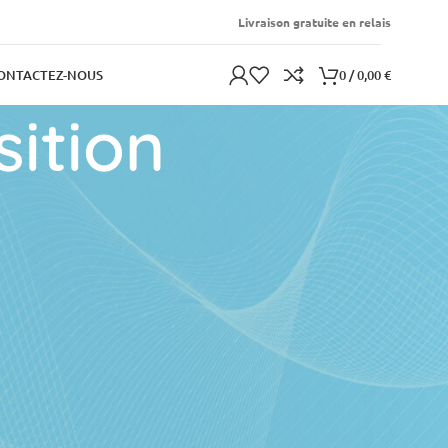
Livraison gratuite en relais
0
/
0,00
€
ONTACTEZ-NOUS
sition
ARTICLES RÉCENTS
Les Dangers des Ondes
Électromagnétiques :
Quels impacts sur notre
santé ?
31 mars 2024
Aucun
commentaire
Bien comprendre les