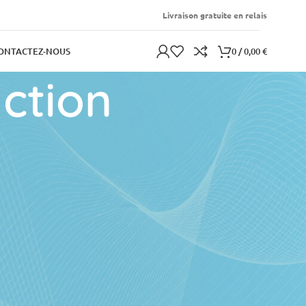
Livraison gratuite en relais
0
/
0,00
€
ONTACTEZ-NOUS
ction
ARTICLES RÉCENTS
Les Dangers des Ondes
Électromagnétiques :
Quels impacts sur notre
santé ?
31 mars 2024
Aucun
commentaire
Bien comprendre les