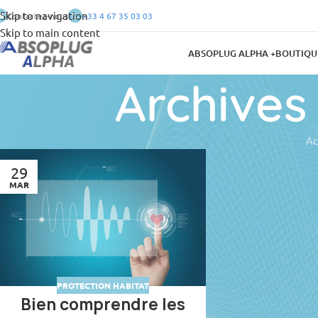
Skip to navigation
Contactez-nous
+33 4 67 35 03 03
Skip to main content
ABSOPLUG ALPHA +
BOUTIQU
Archives
Ac
29
MAR
PROTECTION HABITAT
Bien comprendre les