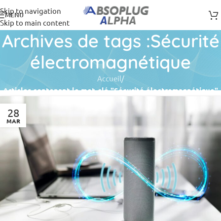
Skip to navigation
MENU
Skip to main content
Archives de tags :Sécurité
électromagnétique
Accueil
/
Articles contenant le mot-clé "Sécurité électromagnétique"
28
MAR