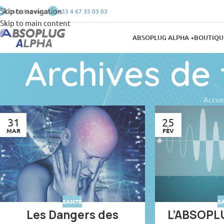
Skip to navigation
Contactez-nous
+33 4 67 35 03 03
Skip to main content
ABSOPLUG ALPHA +
BOUTIQU
Archives de
Accue
31
25
MAR
FÉV
SANTÉ
S
Les Dangers des
L’ABSOPL