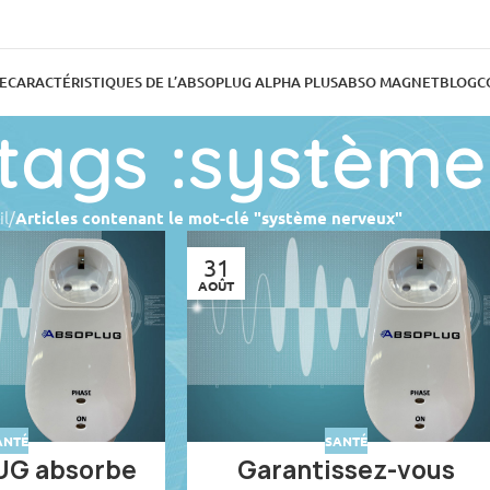
E
CARACTÉRISTIQUES DE L’ABSOPLUG ALPHA PLUS
ABSO MAGNET
BLOG
C
 tags :systèm
il
/
Articles contenant le mot-clé "système nerveux"
31
AOÛT
ANTÉ
SANTÉ
UG absorbe
Garantissez-vous