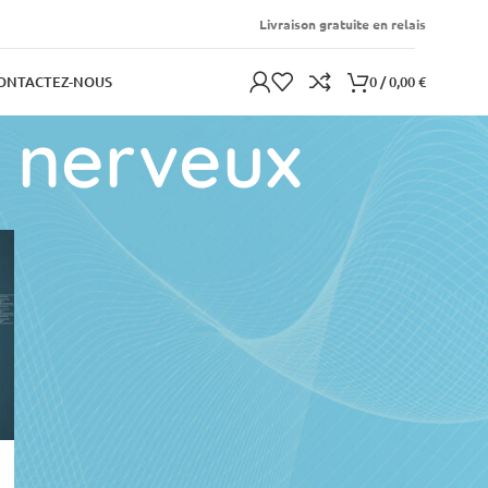
Livraison gratuite en relais
0
/
0,00
€
ONTACTEZ-NOUS
e nerveux
ARTICLES RÉCENTS
Les Dangers des Ondes
Électromagnétiques :
Quels impacts sur notre
santé ?
31 mars 2024
Aucun
commentaire
Bien comprendre les