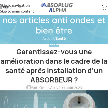
Skip to navigation
MENU
Skip to main content
nos articles anti ondes et
bien être
Accueil
/
Santé
SANTÉ
Garantissez-vous une
amélioration dans le cadre de la
santé après installation d’un
ABSORBEUR ?
Anti Ondes
Activé 31 août 2023